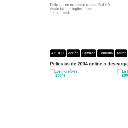
Películas en excelente calidad Full HD.
Audio latino e inglés online.
1 link, 1 click.
4K UHD
Acción
Familiar
Comedia
Terror
Crimen
Misterio
Películas por año
Películas de 2004 online o descarga 