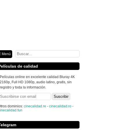
ión
 Menú
Películas de calidad
Películas online en excelente calidad Bluray 4K
2160p, Full HD 1080p, audio latino, gratis, sin
registro y toda la información.
tros dominios:
cinecalidad.re
-
cinecalidad.ro
-
inecalidad.fun
Telegram