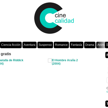
Ciencia ficción
Aventura
Suspenso
Romance
Fantasía
Drama
Animac
☰
gratis
O
c