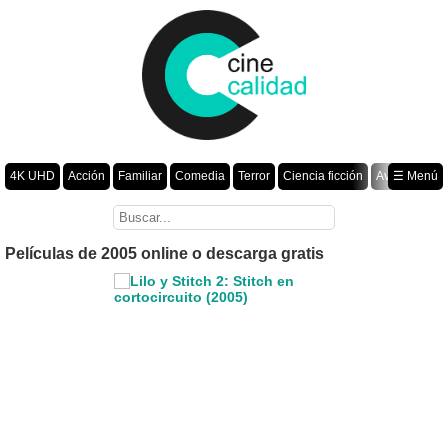
4K UHD
Acción
Familiar
Comedia
Terror
Ciencia ficción
Aventura
☰ Menú
Suspenso
Romance
Fantasía
Drama
Animación
Crimen
Misterio
Películas por año
Películas de 2005 online o descarga gratis