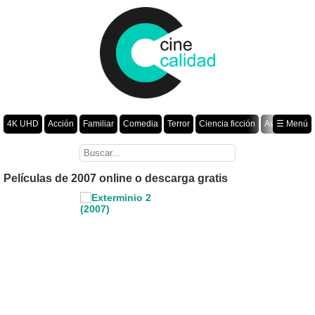
4K UHD
Acción
Familiar
Comedia
Terror
Ciencia ficción
Aventura
☰ Menú
Suspenso
Romance
Fantasía
Drama
Animación
Crimen
Misterio
Películas por año
Películas de 2007 online o descarga gratis