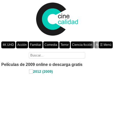
4K UHD
Acción
Familiar
Comedia
Terror
Ciencia ficción
Aventura
☰ Menú
Suspenso
Romance
Fantasía
Drama
Animación
Crimen
Misterio
Películas por año
Películas de 2009 online o descarga gratis