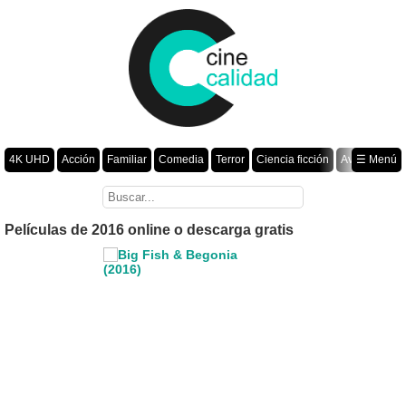
4K UHD
Acción
Familiar
Comedia
Terror
Ciencia ficción
Aventura
☰ Menú
Suspenso
Romance
Fantasía
Drama
Animación
Crimen
Misterio
Películas por año
Películas de 2016 online o descarga gratis