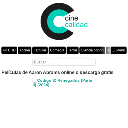
4K UHD
Acción
Familiar
Comedia
Terror
Ciencia ficción
Aventura
☰ Menú
Suspenso
Romance
Fantasía
Drama
Animación
Crimen
Misterio
Películas por año
Películas de Aaron Abrams online o descarga gratis