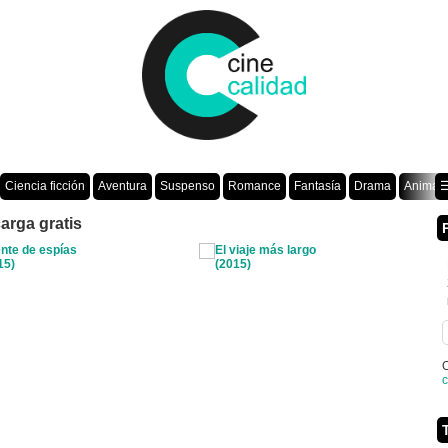
Ciencia ficción
Aventura
Suspenso
Romance
Fantasía
Drama
Animac
☰
arga gratis
O
c