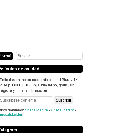
ión
 Menú
Películas de calidad
Películas online en excelente calidad Bluray 4K
2160p, Full HD 1080p, audio latino, gratis, sin
registro y toda la información.
tros dominios:
cinecalidad.re
-
cinecalidad.ro
-
inecalidad.fun
Telegram