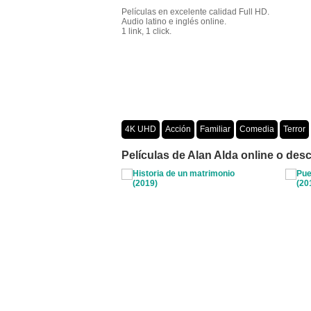
Películas en excelente calidad Full HD.
Audio latino e inglés online.
1 link, 1 click.
4K UHD
Acción
Familiar
Comedia
Terror
Crimen
Misterio
Películas por año
Películas de Alan Alda online o desc