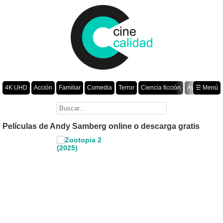
4K UHD
Acción
Familiar
Comedia
Terror
Ciencia ficción
Aventura
☰ Menú
Suspenso
Romance
Fantasía
Drama
Animación
Crimen
Misterio
Películas por año
Películas de Andy Samberg online o descarga gratis