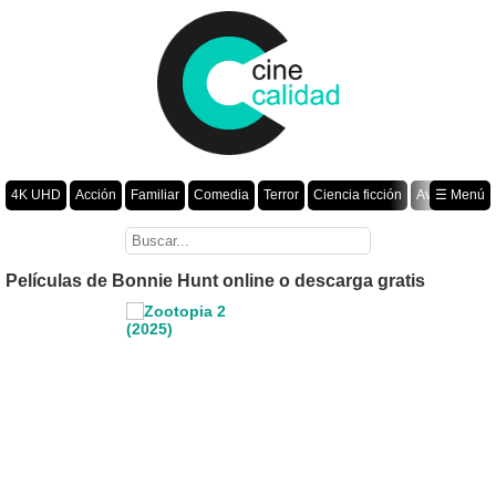
4K UHD
Acción
Familiar
Comedia
Terror
Ciencia ficción
Aventura
☰ Menú
Suspenso
Romance
Fantasía
Drama
Animación
Crimen
Misterio
Películas por año
Películas de Bonnie Hunt online o descarga gratis