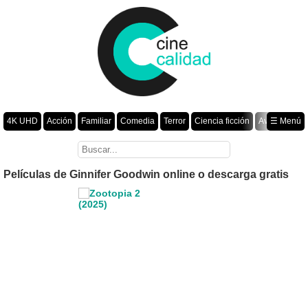
4K UHD
Acción
Familiar
Comedia
Terror
Ciencia ficción
Aventura
☰ Menú
Suspenso
Romance
Fantasía
Drama
Animación
Crimen
Misterio
Películas por año
Películas de Ginnifer Goodwin online o descarga gratis