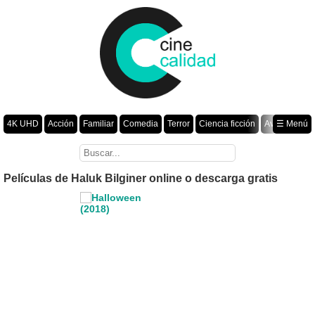
4K UHD
Acción
Familiar
Comedia
Terror
Ciencia ficción
Aventura
☰ Menú
Suspenso
Romance
Fantasía
Drama
Animación
Crimen
Misterio
Películas por año
Películas de Haluk Bilginer online o descarga gratis