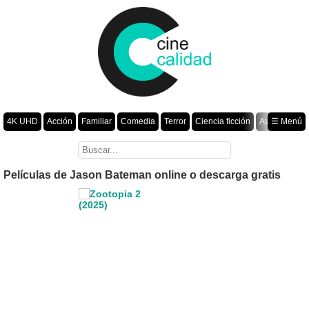
4K UHD
Acción
Familiar
Comedia
Terror
Ciencia ficción
Aventura
☰ Menú
Suspenso
Romance
Fantasía
Drama
Animación
Crimen
Misterio
Películas por año
Películas de Jason Bateman online o descarga gratis