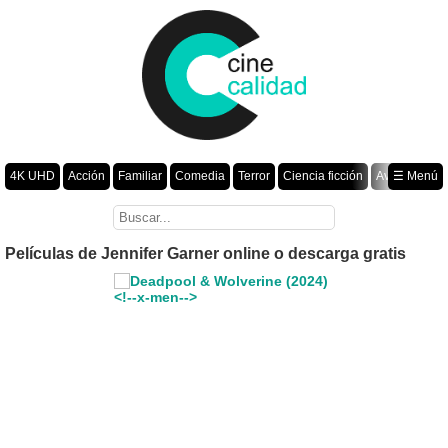
4K UHD
Acción
Familiar
Comedia
Terror
Ciencia ficción
Aventura
☰ Menú
Suspenso
Romance
Fantasía
Drama
Animación
Crimen
Misterio
Películas por año
Películas de Jennifer Garner online o descarga gratis