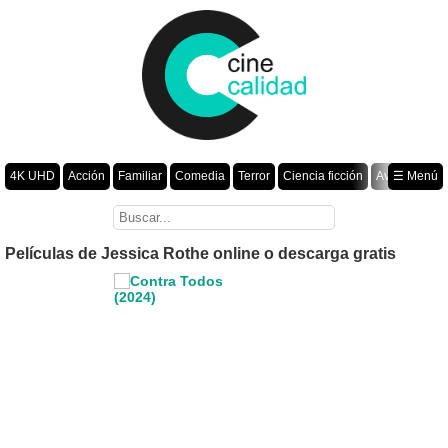
4K UHD
Acción
Familiar
Comedia
Terror
Ciencia ficción
Aventura
☰ Menú
Suspenso
Romance
Fantasía
Drama
Animación
Crimen
Misterio
Películas por año
Películas de Jessica Rothe online o descarga gratis