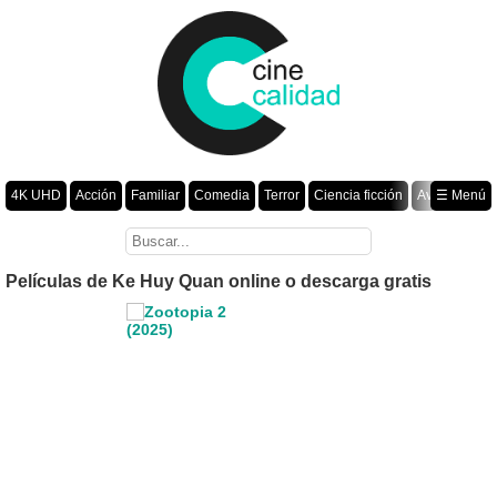
4K UHD
Acción
Familiar
Comedia
Terror
Ciencia ficción
Aventura
☰ Menú
Suspenso
Romance
Fantasía
Drama
Animación
Crimen
Misterio
Películas por año
Películas de Ke Huy Quan online o descarga gratis