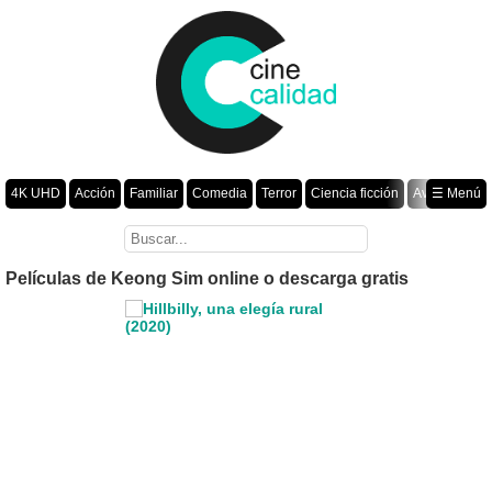
4K UHD
Acción
Familiar
Comedia
Terror
Ciencia ficción
Aventura
☰ Menú
Suspenso
Romance
Fantasía
Drama
Animación
Crimen
Misterio
Películas por año
Películas de Keong Sim online o descarga gratis