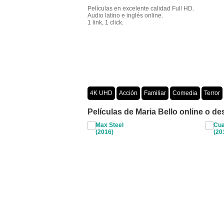
Películas en excelente calidad Full HD.
Audio latino e inglés online.
1 link, 1 click.
4K UHD
Acción
Familiar
Comedia
Terror
Crimen
Misterio
Películas por año
Películas de Maria Bello online o de