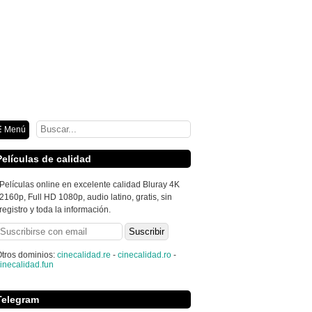
ión
 Menú
Películas de calidad
Películas online en excelente calidad Bluray 4K
2160p, Full HD 1080p, audio latino, gratis, sin
registro y toda la información.
tros dominios:
cinecalidad.re
-
cinecalidad.ro
-
inecalidad.fun
Telegram