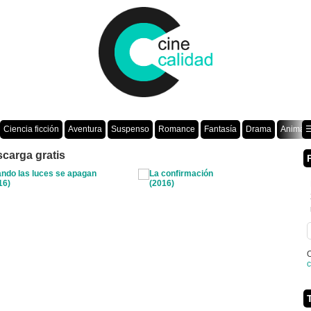
Ciencia ficción
Aventura
Suspenso
Romance
Fantasía
Drama
Animac
☰
scarga gratis
O
c