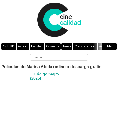
4K UHD
Acción
Familiar
Comedia
Terror
Ciencia ficción
Aventura
☰ Menú
Suspenso
Romance
Fantasía
Drama
Animación
Crimen
Misterio
Películas por año
Películas de Marisa Abela online o descarga gratis