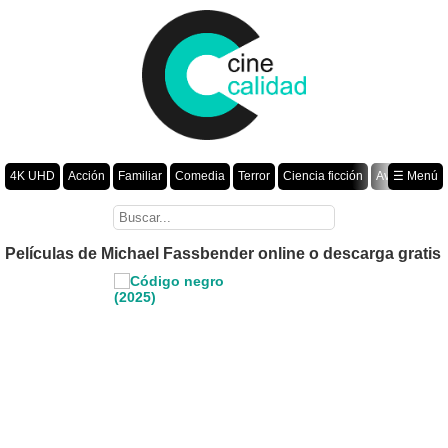
4K UHD
Acción
Familiar
Comedia
Terror
Ciencia ficción
Aventura
☰ Menú
Suspenso
Romance
Fantasía
Drama
Animación
Crimen
Misterio
Películas por año
Películas de Michael Fassbender online o descarga gratis