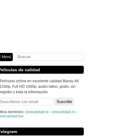
ión
 Menú
Películas de calidad
Películas online en excelente calidad Bluray 4K
2160p, Full HD 1080p, audio latino, gratis, sin
registro y toda la información.
tros dominios:
cinecalidad.re
-
cinecalidad.ro
-
inecalidad.fun
Telegram