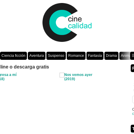
Ciencia ficción
Aventura
Suspenso
Romance
Fantasía
Drama
Animac
☰
line o descarga gratis
O
c