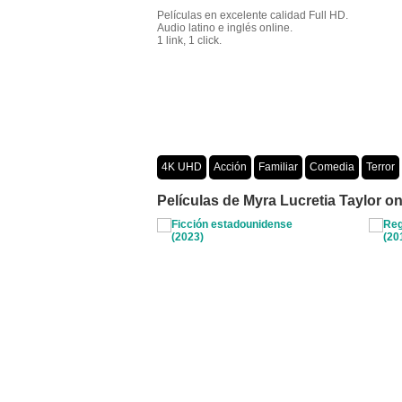
Películas en excelente calidad Full HD.
Audio latino e inglés online.
1 link, 1 click.
4K UHD
Acción
Familiar
Comedia
Terror
Crimen
Misterio
Películas por año
Películas de Myra Lucretia Taylor on