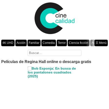
4K UHD
Acción
Familiar
Comedia
Terror
Ciencia ficción
Aventura
☰ Menú
Suspenso
Romance
Fantasía
Drama
Animación
Crimen
Misterio
Películas por año
Películas de Regina Hall online o descarga gratis