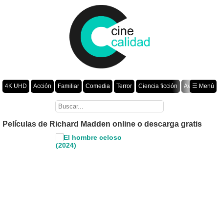
4K UHD
Acción
Familiar
Comedia
Terror
Ciencia ficción
Aventura
☰ Menú
Suspenso
Romance
Fantasía
Drama
Animación
Crimen
Misterio
Películas por año
Películas de Richard Madden online o descarga gratis