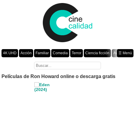
4K UHD
Acción
Familiar
Comedia
Terror
Ciencia ficción
Aventura
☰ Menú
Suspenso
Romance
Fantasía
Drama
Animación
Crimen
Misterio
Películas por año
Películas de Ron Howard online o descarga gratis