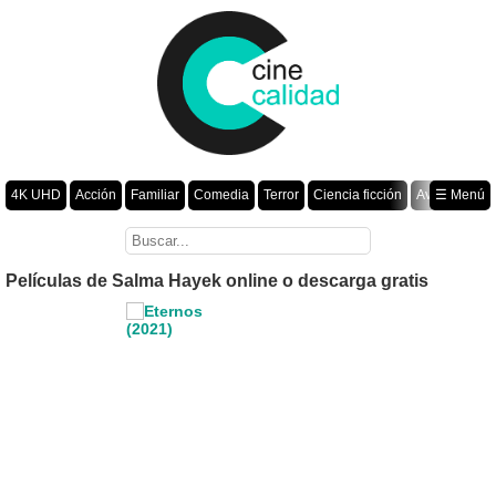
4K UHD
Acción
Familiar
Comedia
Terror
Ciencia ficción
Aventura
☰ Menú
Suspenso
Romance
Fantasía
Drama
Animación
Crimen
Misterio
Películas por año
Películas de Salma Hayek online o descarga gratis