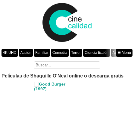
4K UHD
Acción
Familiar
Comedia
Terror
Ciencia ficción
Aventura
☰ Menú
Suspenso
Romance
Fantasía
Drama
Animación
Crimen
Misterio
Películas por año
Películas de Shaquille O'Neal online o descarga gratis