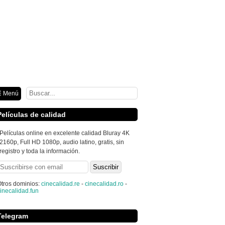
ión
 Menú
Películas de calidad
Películas online en excelente calidad Bluray 4K
2160p, Full HD 1080p, audio latino, gratis, sin
registro y toda la información.
tros dominios:
cinecalidad.re
-
cinecalidad.ro
-
inecalidad.fun
Telegram