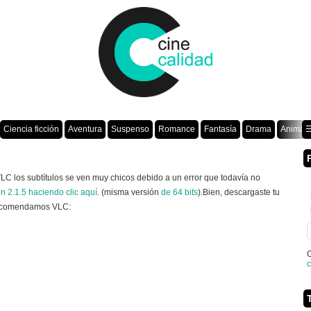
Ciencia ficción
Aventura
Suspenso
Romance
Fantasía
Drama
Animac
☰
LC los subtítulos se ven muy chicos debido a un error que todavía no
n 2.1.5 haciendo clic aquí
. (misma versión
de 64 bits
).Bien, descargaste tu
 Recomendamos VLC:
O
c