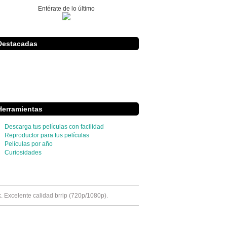
Entérate de lo último
Destacadas
Herramientas
Descarga tus películas con facilidad
Reproductor para tus películas
Películas por año
Curiosidades
k. Excelente calidad brrip (720p/1080p).