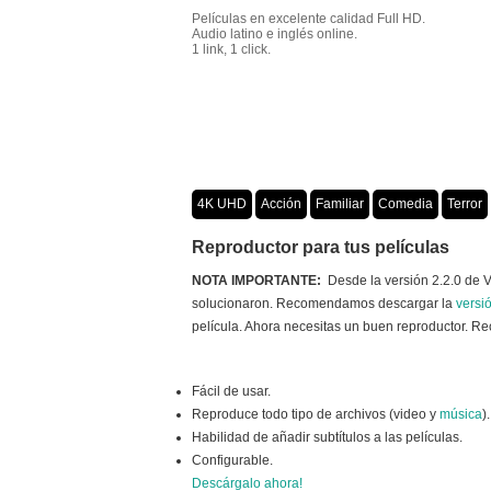
Películas en excelente calidad Full HD.
Audio latino e inglés online.
1 link, 1 click.
4K UHD
Acción
Familiar
Comedia
Terror
Crimen
Misterio
Películas por año
Reproductor para tus películas
NOTA IMPORTANTE:
Desde la versión 2.2.0 de V
solucionaron. Recomendamos descargar la
versió
película. Ahora necesitas un buen reproductor.
Fácil de usar.
Reproduce todo tipo de archivos (video y
música
).
Habilidad de añadir subtítulos a las películas.
Configurable.
Descárgalo ahora!